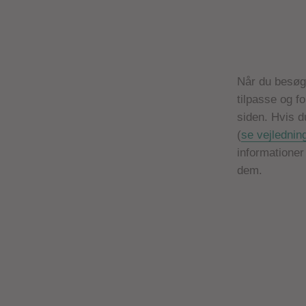
Når du besøge
tilpasse og f
siden. Hvis d
(
se vejlednin
informationer
dem.