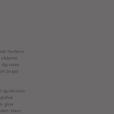
 kan henføres
e sådanne
r dig vores
som bruger
ID og tekniske
ografisk
lv giver
suden: Navn,