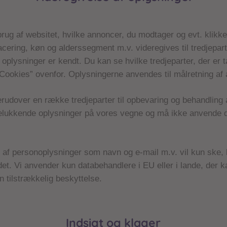
rug af websitet, hvilke annoncer, du modtager og evt. klikke
acering, køn og alderssegment m.v. videregives til tredjepart
oplysninger er kendt. Du kan se hvilke tredjeparter, der er t
“Cookies” ovenfor. Oplysningerne anvendes til målretning af
erudover en række tredjeparter til opbevaring og behandling 
elukkende oplysninger på vores vegne og må ikke anvende d
 af personoplysninger som navn og e-mail m.v. vil kun ske, 
det. Vi anvender kun databehandlere i EU eller i lande, der k
n tilstrækkelig beskyttelse.
Indsigt og klager