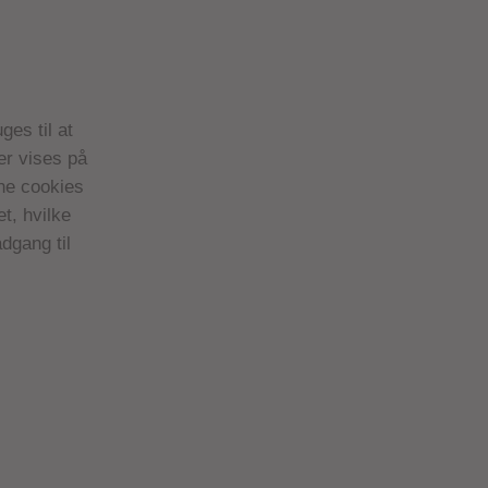
es til at
er vises på
ine cookies
t, hvilke
dgang til