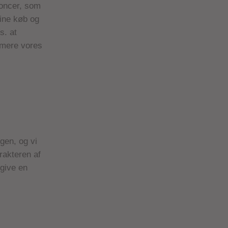
noncer, som
dine køb og
s. at
imere vores
ngen, og vi
rakteren af
ngive en