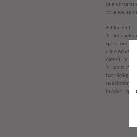
telefonnummer
forbindelse m
Sikkerhed
Vi behandler 
gældende lov
Dine oplysning
slettet, når d
Vi har truffe
hændeligt eller
uvedkommende
lovgivningen.