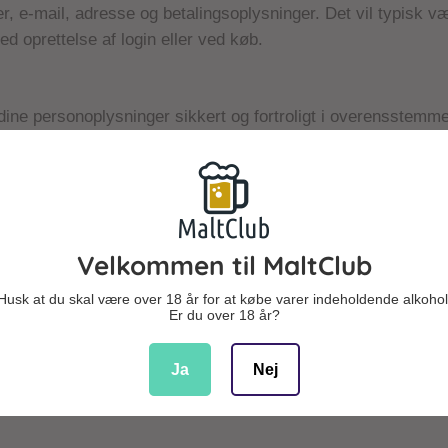
, e-mail, adresse og betalingsoplysninger. Det vil typisk væ
ed oprettelse af login eller ved køb.
dine personoplysninger sikkert og fortroligt i overensstemm
givning, herunder persondataforordningen og databeskyttels
er vil alene blive anvendt til det formål, de er indsamlet til, 
ette formål er opfyldt eller ikke længere relevant.
t tekniske og organisatoriske foranstaltninger mod, at dine op
 ulovligt bliver slettet, offentliggjort, fortabt, forringet eller
Velkommen til MaltClub
s kendskab, misbruges eller i øvrigt behandles i strid me
Husk at du skal være over 18 år for at købe varer indeholdende alkohol
Er du over 18 år?
Ja
Nej
Formål