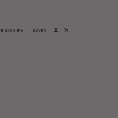
LOG IND
INDKØBSKURV
B UDEN IPA
GAVER