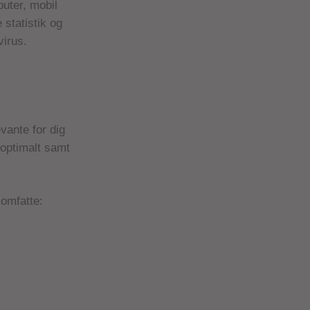
uter, mobil
 statistik og
virus.
vante for dig
 optimalt samt
 omfatte: