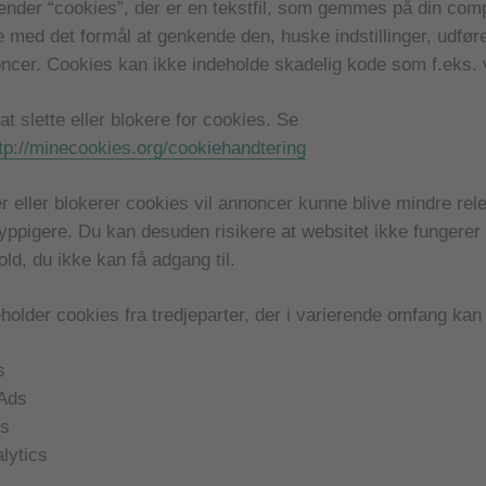
nder “cookies”, der er en tekstfil, som gemmes på din comp
de med det formål at genkende den, huske indstillinger, udføre
ncer. Cookies kan ikke indeholde skadelig kode som f.eks. 
at slette eller blokere for cookies. Se
tp://minecookies.org/cookiehandtering
er eller blokerer cookies vil annoncer kunne blive mindre rele
ppigere. Du kan desuden risikere at websitet ikke fungerer
old, du ikke kan få adgang til.
holder cookies fra tredjeparter, der i varierende omfang kan
s
Ads
ds
lytics