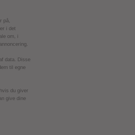
r på,
er i det
ale om, i
 annoncering.
af data. Disse
em til egne
hvis du giver
an give dine