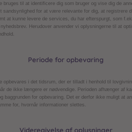
 bruges til at identificere dig som bruger og vise dig de an
st sandsynlighed for at være relevante for dig, at registrere 
amt at kunne levere de services, du har efterspurgt, som f.ek
nyhedsbrev. Herudover anvender vi oplysningerne til at opt
ndhold.
Periode for opbevaring
opbevares i det tidsrum, der er tilladt i henhold til lovgivni
når de ikke længere er nødvendige. Perioden afhænger af ka
g baggrunden for opbevaring. Det er derfor ikke muligt at a
amme for, hvornår informationer slettes.
Videregivelse af oplysninger