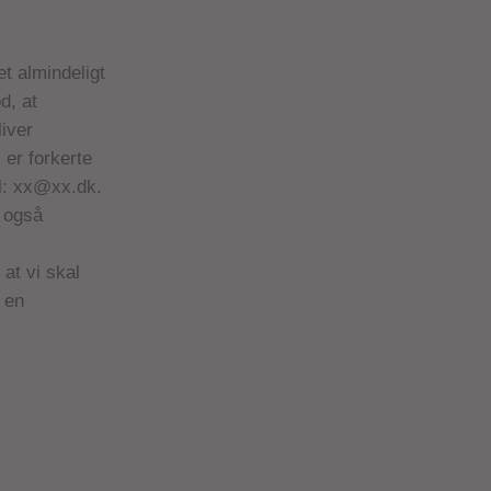
et almindeligt
d, at
liver
 er forkerte
l:
xx@xx.dk
.
u også
at vi skal
 en