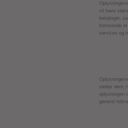
Oplysningerne
vil have stør
betalinger, s
fremsende et 
services og i
Oplysningerne 
sletter dem, 
oplysningen o
generel tidsr