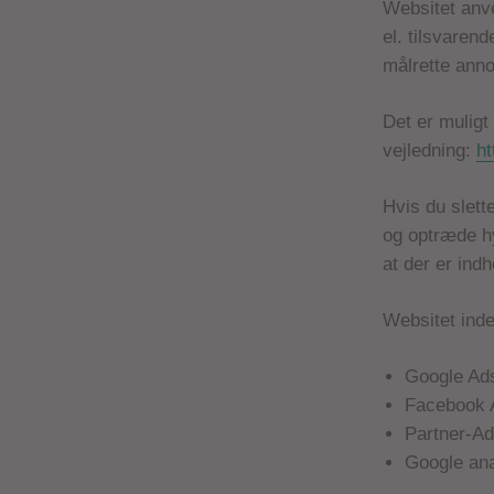
Websitet anve
el. tilsvaren
målrette anno
Det er muligt 
vejledning:
ht
Hvis du slett
og optræde hy
at der er indh
Websitet inde
Google Ad
Facebook 
Partner-A
Google ana