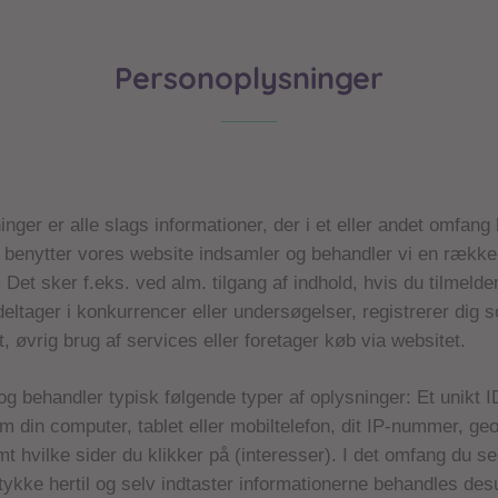
Personoplysninger
nger er alle slags informationer, der i et eller andet omfang
du benytter vores website indsamler og behandler vi en rækk
 Det sker f.eks. ved alm. tilgang af indhold, hvis du tilmelde
eltager i konkurrencer eller undersøgelser, registrerer dig 
t, øvrig brug af services eller foretager køb via websitet.
og behandler typisk følgende typer af oplysninger: Et unikt 
m din computer, tablet eller mobiltelefon, dit IP-nummer, ge
mt hvilke sider du klikker på (interesser). I det omfang du se
tykke hertil og selv indtaster informationerne behandles de